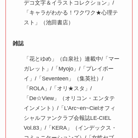
デコ文字＆イラストコレクション」/
「キャラがわかる！ワクワク★心理テ
スト」（池田書店）
雑誌
「花とゆめ」（白泉社）連載中/「マー
ガレット」/「Myojo」/「プレイボー
イ」/「Seventeen」（集英社）/
「ROLA」/「オリ★スタ」/
「De☆View」（オリコン・エンタテ
インメント）/「L’Arc~en~Cielオフィ
シャルファンクラブ会報誌LE-CIEL
Vol.83」/「KERA」（インデックス・
コミュニケーションズ）/「女性セブ