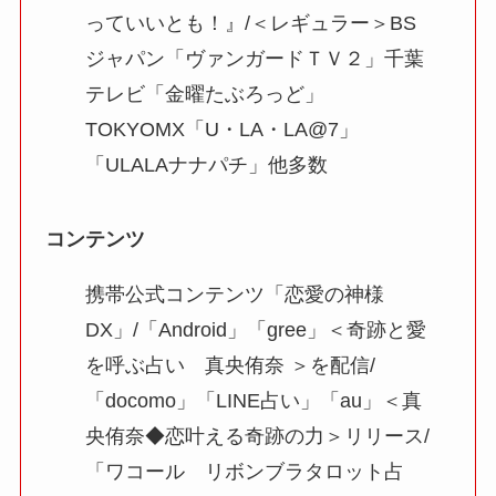
っていいとも！』/＜レギュラー＞BS
ジャパン「ヴァンガードＴＶ２」千葉
テレビ「金曜たぶろっど」
TOKYOMX「U・LA・LA@7」
「ULALAナナパチ」他多数
コンテンツ
携帯公式コンテンツ「恋愛の神様
DX」/「Android」「gree」＜奇跡と愛
を呼ぶ占い 真央侑奈 ＞を配信/
「docomo」「LINE占い」「au」＜真
央侑奈◆恋叶える奇跡の力＞リリース/
「ワコール リボンブラタロット占