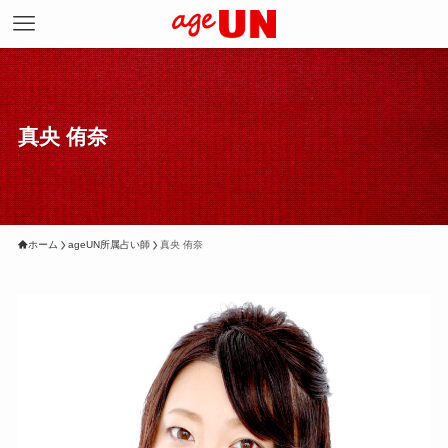
真央 侑奈
ホーム
ageUN所属占い師
真央 侑奈