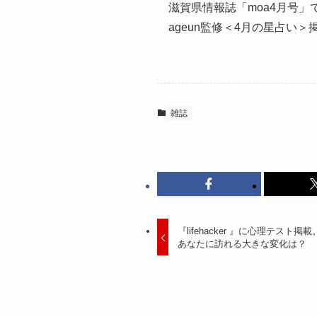
滋賀県情報誌「moa4月号」
ageun監修＜4月の星占い＞
雑誌
『lifehacker 』に心理テス
あなたに訪れる大きな変化は？