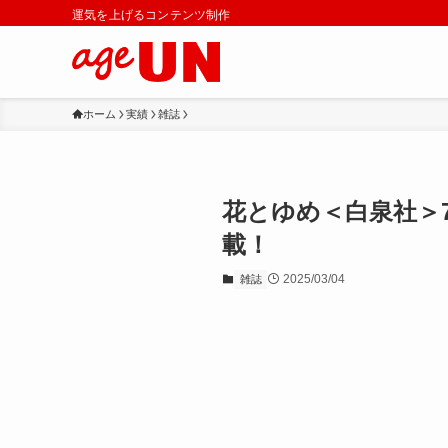
運気を上げるコンテンツ制作
ホーム
実績
雑誌
花とゆめ＜白泉社＞
載！
2025/03/04
雑誌